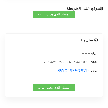
الموقع على الخريطة
المسار الذي يجب اتباعه
الاتصال بنا
– – –
تبوك
24.3540069, 53.9485752
GPS
+971 50 167 8570
هاتف
المسار الذي يجب اتباعه