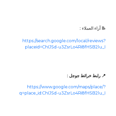
📝 آراء العملاء :
https://search.google.com/local/reviews?
placeid=ChIJSd-u3ZsrLo4Ri8fHSB2lu_I
📍 رابط خرائط جوجل :
https://www.google.com/maps/place/?
q=place_id:ChIJSd-u3ZsrLo4Ri8fHSB2lu_I