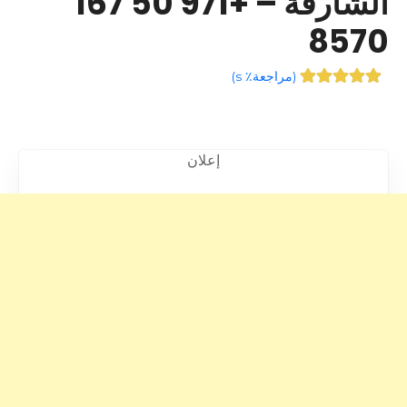
الشارقة – +971 50 167
8570
(
مراجعة٪ s
)
إعلان