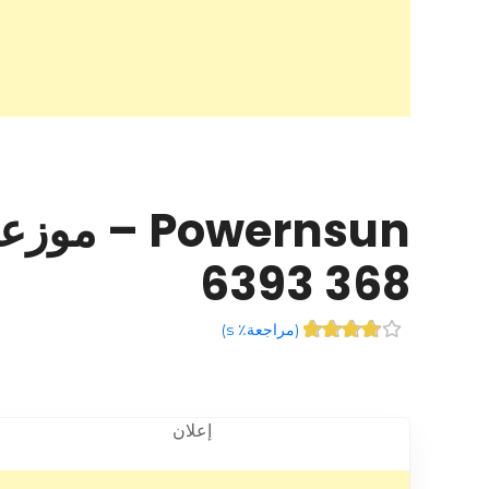
368 6393
(
مراجعة٪ s
)
إعلان