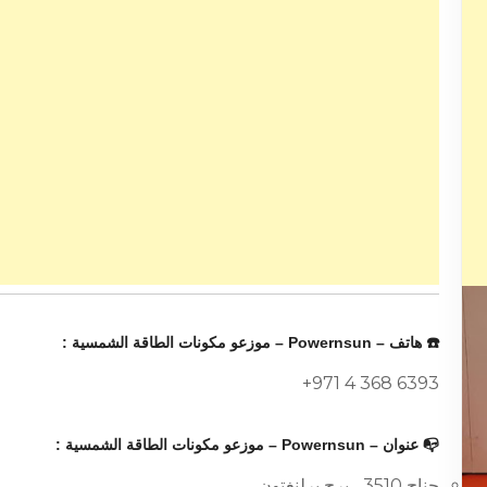
☎️ هاتف – Powernsun – موزعو مكونات الطاقة الشمسية :
+971 4 368 6393
📭 عنوان – Powernsun – موزعو مكونات الطاقة الشمسية :
جناح 3510 ، برج برلنغتون