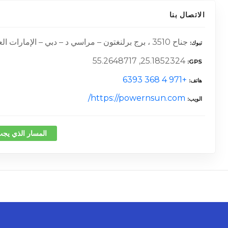
الاتصال بنا
جناح 3510 ، برج برلنغتون – مراسي د – دبي – الإمارات العربية المتحدة
تبوك
25.1852324, 55.2648717
GPS
+971 4 368 6393
هاتف
https://powernsun.com/
الويب
المسار الذي يجب