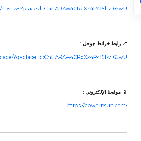
cal/reviews?placeid=ChIJARAw4CRoXz4R4I9l-v165wU
📍 رابط خرائط جوجل :
place/?q=place_id:ChIJARAw4CRoXz4R4I9l-v165wU
📱 موقعنا الإلكتروني :
https://powernsun.com/