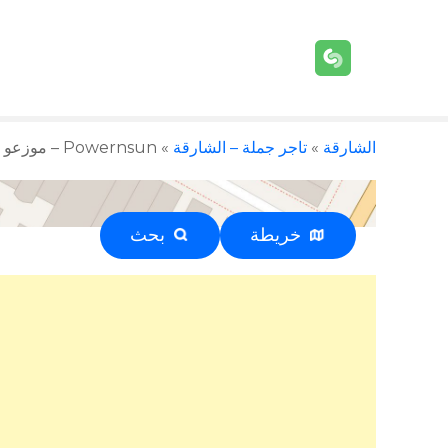
الشارقة
»
تاجر جملة – الشارقة
»
Powernsun – موزعو مكونات الطاقة الشمسية – الشارقة – +971 4 368 6393
خريطة
بحث