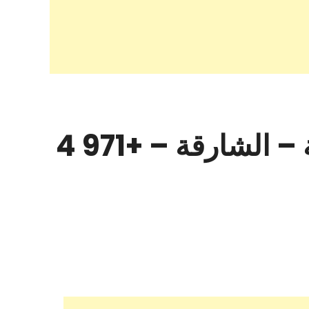
Powernsun – موزعو مكونات الطاقة الشمسية – الشارقة – +971 4