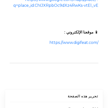
q=place_id:ChIJXRpbOc9dXz4RwKs-vtEl_vE
📱 موقعنا الإلكتروني :
https://www.digifeat.com/
تحرير هذه الصفحة