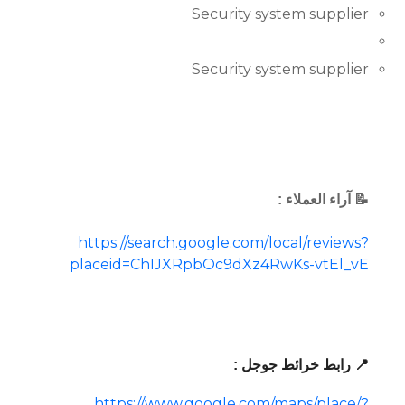
Security system supplier
Security system supplier
📝 آراء العملاء :
https://search.google.com/local/reviews?
placeid=ChIJXRpbOc9dXz4RwKs-vtEl_vE
📍 رابط خرائط جوجل :
https://www.google.com/maps/place/?