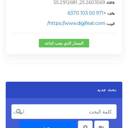
25.2603569, 55.2912681
GPS
+971 50 103 6370
هاتف
https://www.digifeat.com/
الويب
المسار الذي يجب اتباعه
بحث جديد
كلمة البحث
يبحث
اختر الفئة
فئة
اختر موقعا
موقع