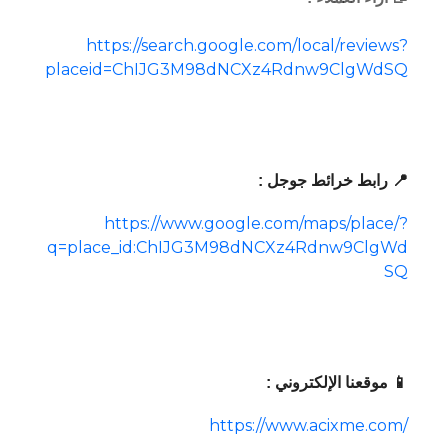
https://search.google.com/local/reviews?
placeid=ChIJG3M98dNCXz4Rdnw9ClgWdSQ
📍 رابط خرائط جوجل :
https://www.google.com/maps/place/?
q=place_id:ChIJG3M98dNCXz4Rdnw9ClgWd
SQ
📱 موقعنا الإلكتروني :
https://www.acixme.com/