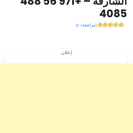
الشارقة – +971 56 488
4085
(
مراجعة٪ s
)
إعلان