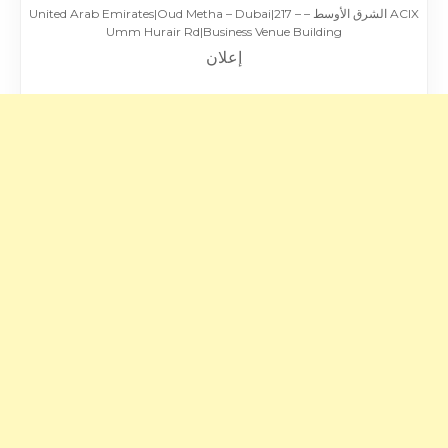
ACIX الشرق الأوسط – United Arab Emirates|Oud Metha – Dubai|217 –
Umm Hurair Rd|Business Venue Building
إعلان