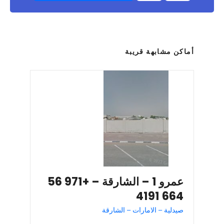
أماكن مشابهة قريبة
عمرو 1 – الشارقة – +971 56
664 4191
صيدلية – الامارات – الشارقة