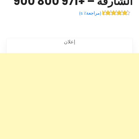
الشارقة – +971 800 900
(
مراجعة٪ s
)
إعلان