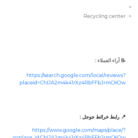
Recycling center
📝 آراء العملاء :
https://search.google.com/local/reviews?
placeid=ChIJA2m4k41rXz4RbFFbJrmCKOw
📍 رابط خرائط جوجل :
https://www.google.com/maps/place/?
q=place_id:ChIJA2m4k41rXz4RbFFbJrmCKOw