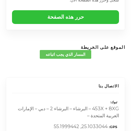
سجّل وحرّر هذه الصفحة الآن.
حرر هذه الصفحة
الموقع على الخريطة
المسار الذي يجب اتباعه
الاتصال بنا
تبوك
453X + 8XG – البرشاء – البرشاء 2 – دبي – الإمارات
العربية المتحدة –
25.1033044, 55.1999442
GPS