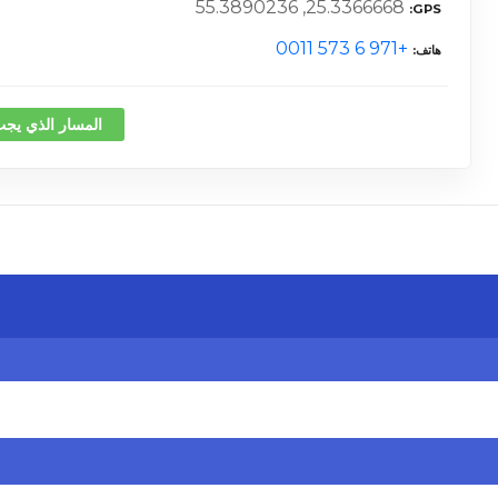
25.3366668, 55.3890236
GPS
+971 6 573 0011
هاتف
المسار الذي يجب
كلمة 