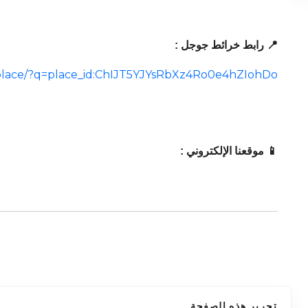
📍 رابط خرائط جوجل :
place/?q=place_id:ChIJT5YJYsRbXz4Ro0e4hZIohDo
📱 موقعنا الإلكتروني :
تحرير هذه الصفحة