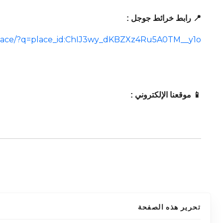
📍 رابط خرائط جوجل :
place/?q=place_id:ChIJ3wy_dKBZXz4Ru5A0TM__y1o
📱 موقعنا الإلكتروني :
تحرير هذه الصفحة