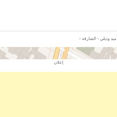
يد وديلي – الشارقة –
إعلان