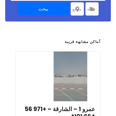
يبحث
اختر الفئة
فئة
اختر موقعا
موقع
أماكن مشابهة قريبة
عمرو 1 – الشارقة – +971 56