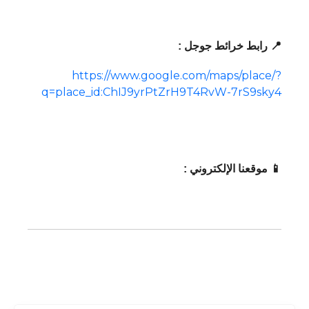
📍 رابط خرائط جوجل :
https://www.google.com/maps/place/?
q=place_id:ChIJ9yrPtZrH9T4RvW-7rS9sky4
📱 موقعنا الإلكتروني :