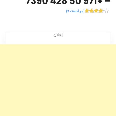
– +971 50 428 7390
(
مراجعة٪ s
)
إعلان