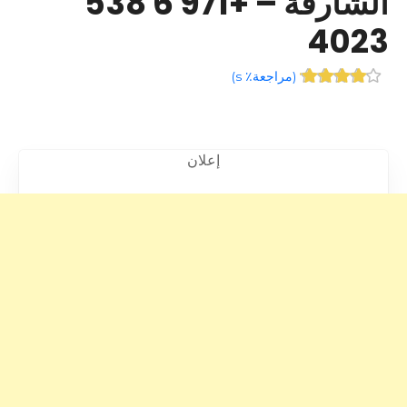
الشارقة – +971 6 538
4023
(
مراجعة٪ s
)
إعلان