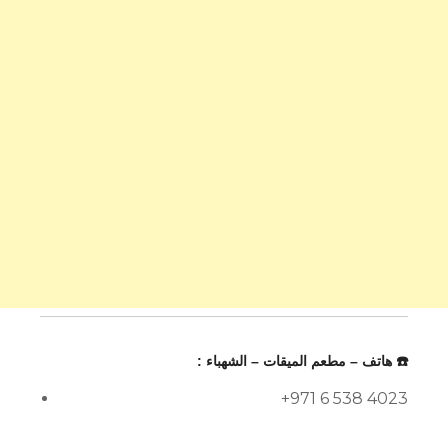
☎️ هاتف – مطعم الميقات – الشهباء :
+971 6 538 4023