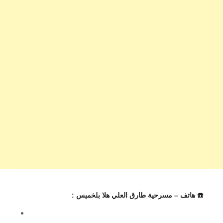
☎️ هاتف – مسرحية طارق العلي هلا بلخميس :