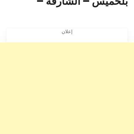
بلخميس – الشارقة –
إعلان