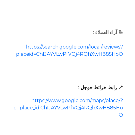
📝 آراء العملاء :
https://search.google.com/local/reviews?
placeid=ChIJAYVLwPfVQj4RQhXwH885HoQ
📍 رابط خرائط جوجل :
https://www.google.com/maps/place/?
q=place_id:ChIJAYVLwPfVQj4RQhXwH885Ho
Q