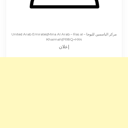
مركز الياسمين لليوجا – United Arab Emirates|Mina Al Arab – Ras al
Khaimah|PR8Q+HX4
إعلان