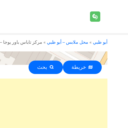
أبو ظبي
»
محل ملابس – أبو ظبي
»
مركز تاباس باور يوجا – أبو ظبي –
خريطة
بحث