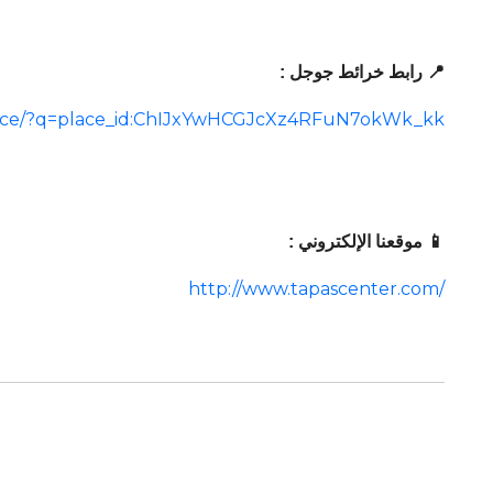
📍 رابط خرائط جوجل :
lace/?q=place_id:ChIJxYwHCGJcXz4RFuN7okWk_kk
📱 موقعنا الإلكتروني :
http://www.tapascenter.com/