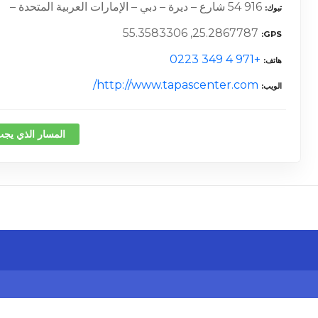
916 54 شارع – ديرة – دبي – الإمارات العربية المتحدة –
تبوك
25.2867787, 55.3583306
GPS
+971 4 349 0223
هاتف
http://www.tapascenter.com/
الويب
المسار الذي يجب
كلمة 