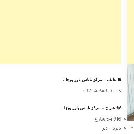
☎️ هاتف – مركز تاباس باور يوجا :
+971 4 349 0223
📭 عنوان – مركز تاباس باور يوجا :
916 54 شارع
ديرة – دبي