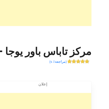
مركز تاباس باور يوجا – أبو ظبي
(
مراجعة٪ s
)
إعلان