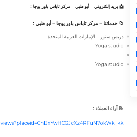
📩 بريد إلكتروني – أبو ظبي – مركز تاباس باور يوجا :
📁 خدماتنا – مركز تاباس باور يوجا – أبو ظبي :
دريس ستور – الإمارات العربية المتحدة
Yoga studio
Yoga studio
📝 آراء العملاء :
al/reviews?placeid=ChIJxYwHCGJcXz4RFuN7okWk_kk