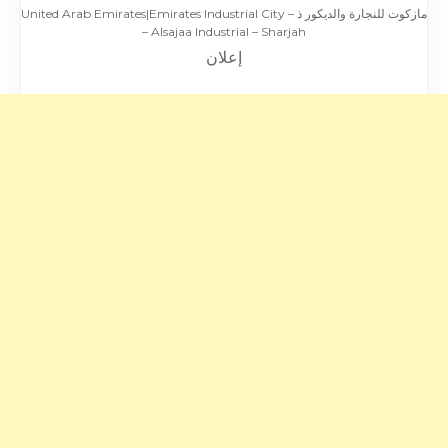
مازكوت للنجارة والديكور ذ – United Arab Emirates|Emirates Industrial City
– Alsajaa Industrial – Sharjah
إعلان