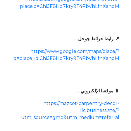
placeid=ChIJF8Hd7kry9T4RbVhLfhXandM
📍 رابط خرائط جوجل :
https://www.google.com/maps/place/?
q=place_id:ChIJF8Hd7kry9T4RbVhLfhXandM
📱 موقعنا الإلكتروني :
https://mazcot-carpentry-decor-
llc.business.site/?
utm_source=gmb&utm_medium=referral