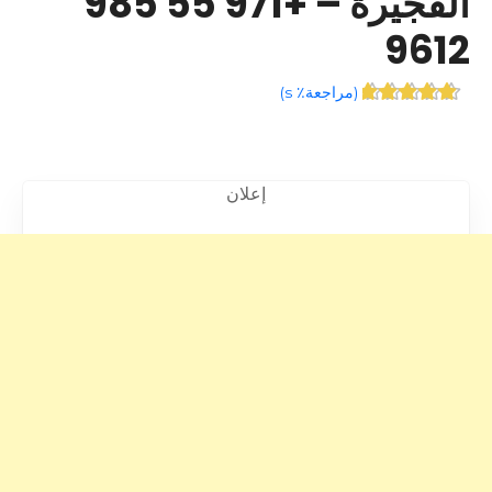
الفجيرة – +971 55 985
9612
(
مراجعة٪ s
)
إعلان