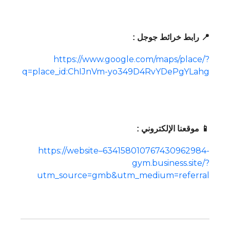
📍 رابط خرائط جوجل :
https://www.google.com/maps/place/?
q=place_id:ChIJnVm-yo349D4RvYDePgYLahg
📱 موقعنا الإلكتروني :
https://website–634158010767430962984-
gym.business.site/?
utm_source=gmb&utm_medium=referral