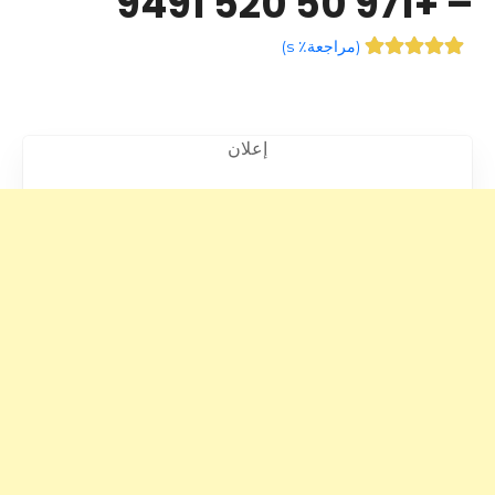
– +971 50 520 9491
(
مراجعة٪ s
)
إعلان