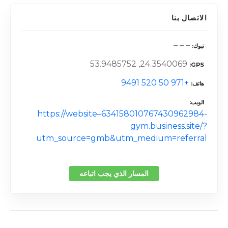
الاتصال بنا
– – –
تبوك
24.3540069, 53.9485752
GPS
+971 50 520 9491
هاتف
الويب
https://website–634158010767430962984-
gym.business.site/?
utm_source=gmb&utm_medium=referral
المسار الذي يجب اتباعه