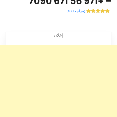
– +971 56 671 7090
(
مراجعة٪ s
)
إعلان