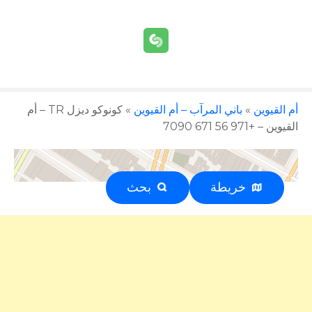
أم القيوين
»
باني المرآب – أم القيوين
»
كونوكو ديزل TR – أم
القيوين – +971 56 671 7090
خريطة
بحث
إعلان