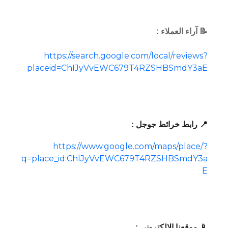
📝 آراء العملاء :
https://search.google.com/local/reviews?
placeid=ChIJyVvEWC679T4RZSHBSmdY3aE
📍 رابط خرائط جوجل :
https://www.google.com/maps/place/?
q=place_id:ChIJyVvEWC679T4RZSHBSmdY3a
E
📱 موقعنا الإلكتروني :