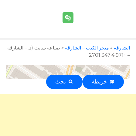
الشارقة
»
متجر الكتب – الشارقة
»
صناعة سابت (ذ. – الشارقة
– +971 4 347 2701
خريطة
بحث
إعلان