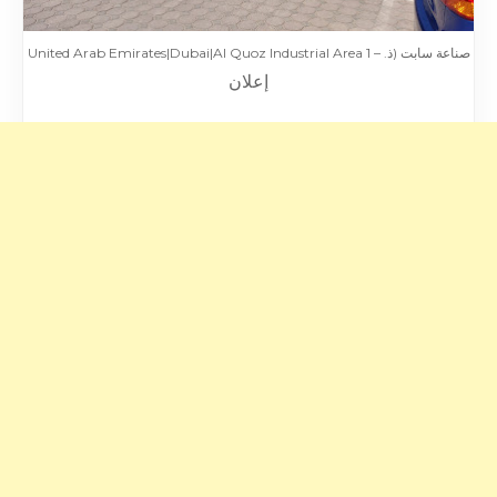
صناعة سابت (ذ. – United Arab Emirates|Dubai|Al Quoz Industrial Area 1
إعلان