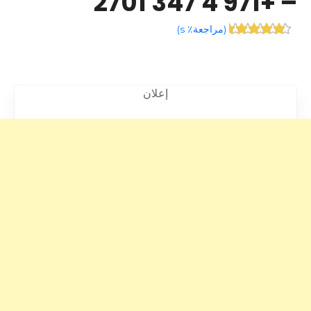
– +971 4 347 2701
(
مراجعة٪ s
)
إعلان