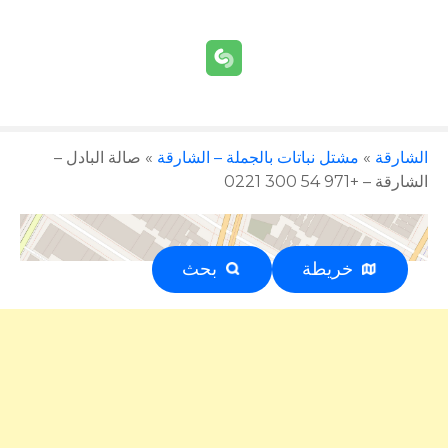
الشارقة
»
مشتل نباتات بالجملة – الشارقة
»
صالة البادل –
الشارقة – +971 54 300 0221
خريطة
بحث
إعلان