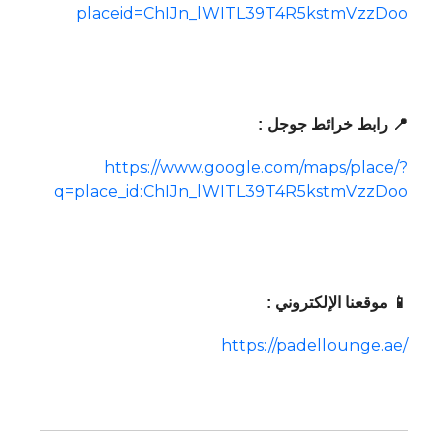
placeid=ChIJn_lWITL39T4R5kstmVzzDoo
📍 رابط خرائط جوجل :
https://www.google.com/maps/place/?
q=place_id:ChIJn_lWITL39T4R5kstmVzzDoo
📱 موقعنا الإلكتروني :
https://padellounge.ae/