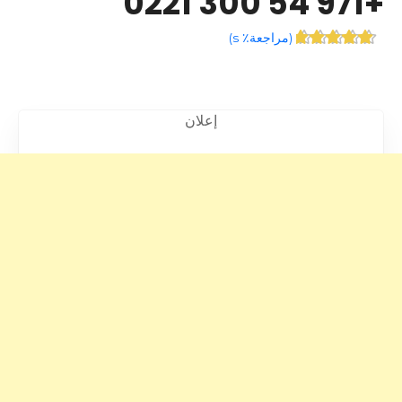
+971 54 300 0221
(
مراجعة٪ s
)
إعلان