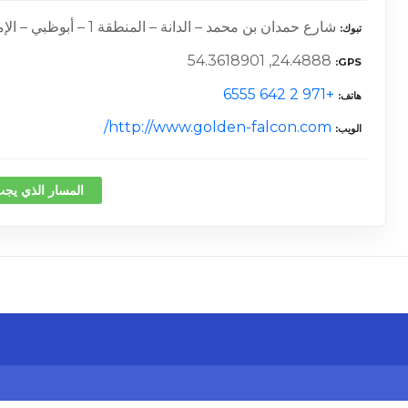
شارع حمدان بن محمد – الدانة – المنطقة 1 – أبوظبي – الإمارات العربية المتحدة –
تبوك
24.4888, 54.3618901
GPS
+971 2 642 6555
هاتف
http://www.golden-falcon.com/
الويب
المسار الذي يجب