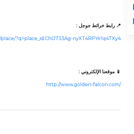
📍 رابط خرائط جوجل :
/place/?q=place_id:ChIJ733Ag-nyXT4RPYirlq4TXy4
📱 موقعنا الإلكتروني :
http://www.golden-falcon.com/