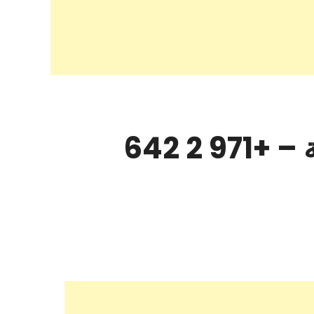
شركة الصقر الذهبي للخدمات البترولية – الشارقة – +971 2 642