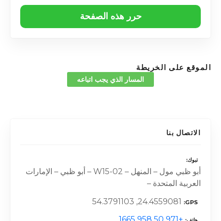
حرر هذه الصفحة
الموقع على الخريطة
المسار الذي يجب اتباعه
الاتصال بنا
تبوك
أبو ظبي مول – المنهل – W15-02 – أبو ظبي – الإمارات
العربية المتحدة –
24.4559081, 54.3791103
GPS
+971 50 958 1665
هاتف