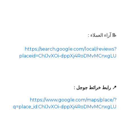
📝 آراء العملاء :
https://search.google.com/local/reviews?
placeid=ChIJvXOi-dppXj4RoDMvMCnxgLU
📍 رابط خرائط جوجل :
https://www.google.com/maps/place/?
q=place_id:ChIJvXOi-dppXj4RoDMvMCnxgLU