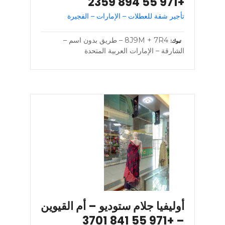
+971 55 894 2359
تأجير شقة للعطلات – الإمارات – الفجيرة
8J9M + 7R4 – طريق بدون اسم –
تبوك
الشارقة – الإمارات العربية المتحدة
أوليفيا جلام ستوديو – أم القيوين
– +971 55 841 3701