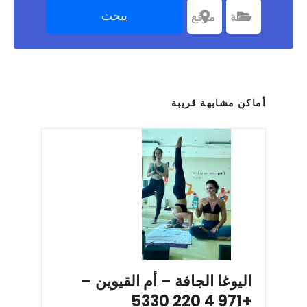
يبحث
اختر الفئة
فئة
اختر موقعا
موقع
أماكن مشابهة قريبة
اليوغا الجافة – أم القيوين –
+971 4 220 5330