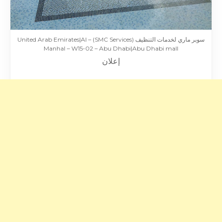
سوبر ماري لخدمات التنظيف (SMC Services) – United Arab Emirates|Al
Manhal – W15-02 – Abu Dhabi|Abu Dhabi mall
إعلان