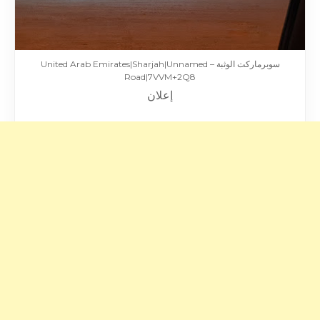
سوبرماركت الوثبة – United Arab Emirates|Sharjah|Unnamed
Road|7VVM+2Q8
إعلان