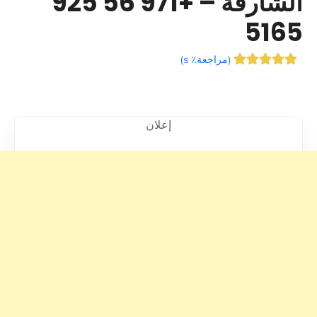
الشارقة – +971 56 925
5165
(
مراجعة٪ s
)
إعلان