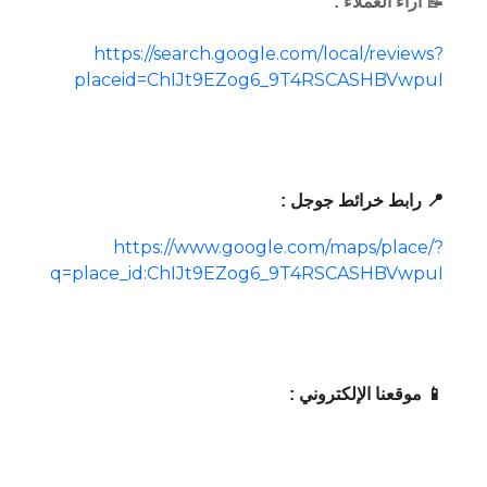
📝 آراء العملاء :
https://search.google.com/local/reviews?
placeid=ChIJt9EZog6_9T4RSCASHBVwpuI
📍 رابط خرائط جوجل :
https://www.google.com/maps/place/?
q=place_id:ChIJt9EZog6_9T4RSCASHBVwpuI
📱 موقعنا الإلكتروني :