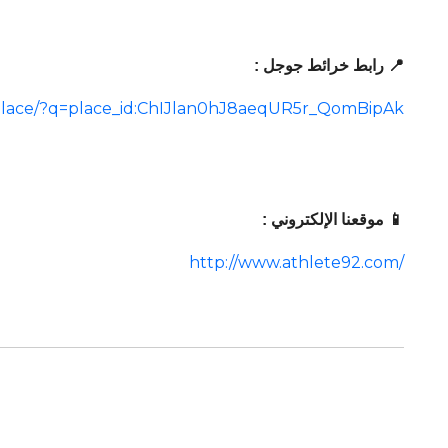
📍 رابط خرائط جوجل :
place/?q=place_id:ChIJlan0hJ8aeqUR5r_QomBipAk
📱 موقعنا الإلكتروني :
http://www.athlete92.com/