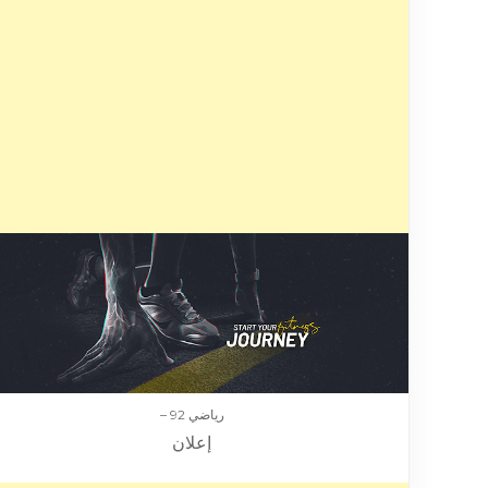
رياضي 92 –
إعلان