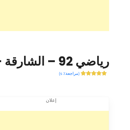
رياضي 92 – الشارقة – +971 56 568 9292
(
مراجعة٪ s
)
إعلان