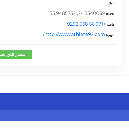
– – –
تبوك
24.3540069, 53.9485752
GPS
+971 56 568 9292
هاتف
http://www.athlete92.com/
الويب
المسار الذي يجب
كلمة 