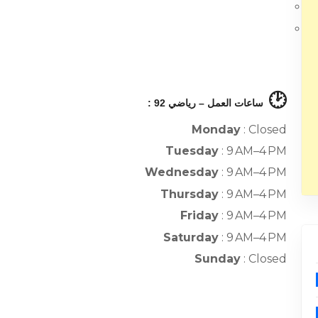
🕑
ساعات العمل – رياضي 92 :
Monday
: Closed
Tuesday
: 9 AM–4 PM
Wednesday
: 9 AM–4 PM
Thursday
: 9 AM–4 PM
Friday
: 9 AM–4 PM
Saturday
: 9 AM–4 PM
Sunday
: Closed