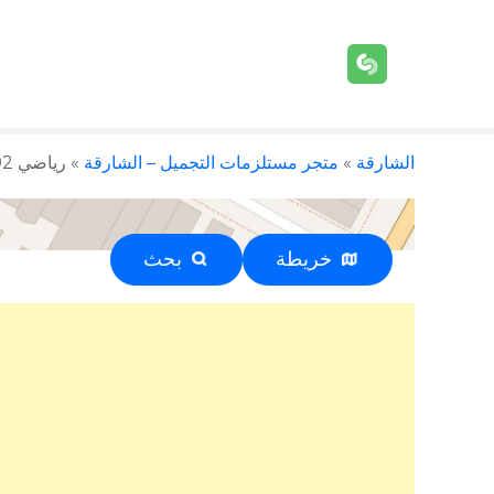
الشارقة
»
متجر مستلزمات التجميل – الشارقة
»
رياضي 92 – الشارقة – +971 56 568 9292
خريطة
بحث