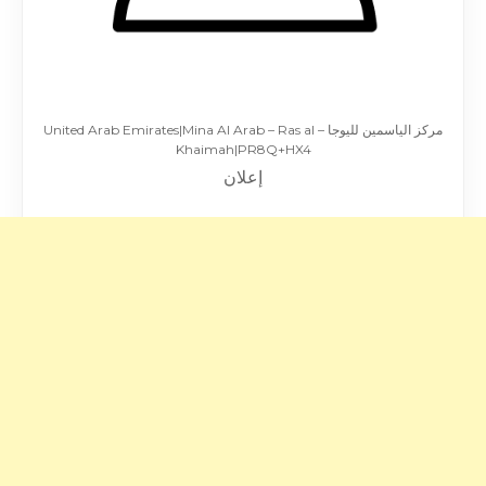
مركز الياسمين لليوجا – United Arab Emirates|Mina Al Arab – Ras al
Khaimah|PR8Q+HX4
إعلان