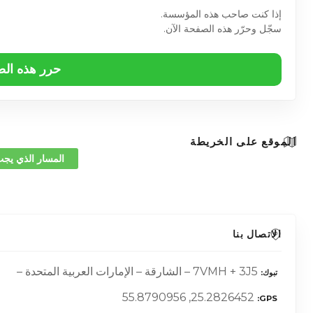
إذا كنت صاحب هذه المؤسسة.
سجّل وحرّر هذه الصفحة الآن.
حرر هذه ال
الموقع على الخريطة
المسار الذي يجب
الاتصال بنا
7VMH + 3J5 – الشارقة – الإمارات العربية المتحدة –
تبوك
25.2826452, 55.8790956
GPS