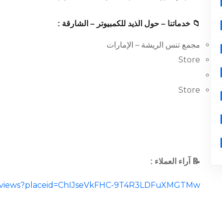
📁 خدماتنا – حول الذيد للكمبيوتر – الشارقة :
مجمع تنس الريشة – الإمارات
Store
Store
📝 آراء العملاء :
l/reviews?placeid=ChIJseVkFHC-9T4R3LDFuXMGTMw