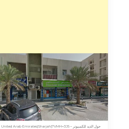
حول الذيد للكمبيوتر – United Arab Emirates|Sharjah|7VMH+3J5