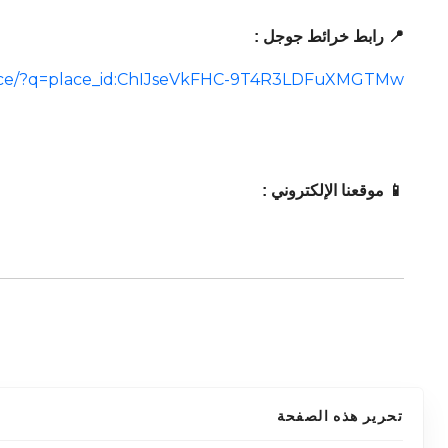
📍 رابط خرائط جوجل :
lace/?q=place_id:ChIJseVkFHC-9T4R3LDFuXMGTMw
📱 موقعنا الإلكتروني :
تحرير هذه الصفحة