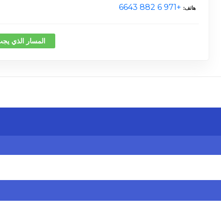
+971 6 882 6643
هاتف
المسار الذي يجب
كلمة 