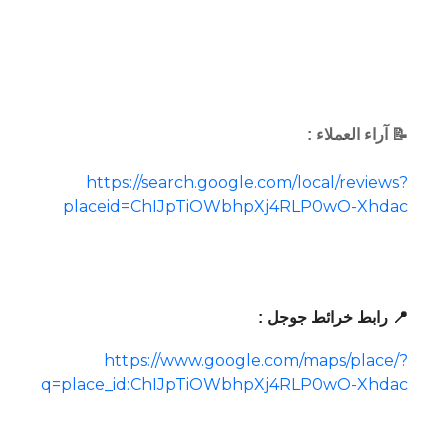
📝 آراء العملاء :
https://search.google.com/local/reviews?
placeid=ChIJpTiOWbhpXj4RLP0wO-Xhdac
📍 رابط خرائط جوجل :
https://www.google.com/maps/place/?
q=place_id:ChIJpTiOWbhpXj4RLP0wO-Xhdac