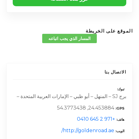
الموقع على الخريطة
المسار الذي يجب اتباعه
الاتصال بنا
تبوك
برج SJ – المنهل – أبو ظبي – الإمارات العربية المتحدة –
24.453884, 54.3773438
GPS
+971 2 645 0410
هاتف
http://goldenroad.ae/
الويب