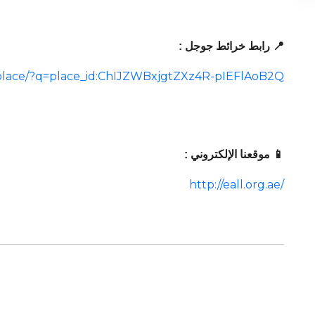
📍 رابط خرائط جوجل :
place/?q=place_id:ChIJZWBxjgtZXz4R-pIEFlAoB2Q
📱 موقعنا الإلكتروني :
http://eall.org.ae/