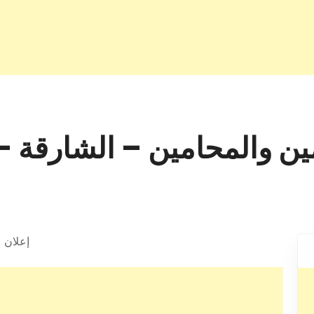
محامين – الشارقة – +971 6 577 7
إعلان