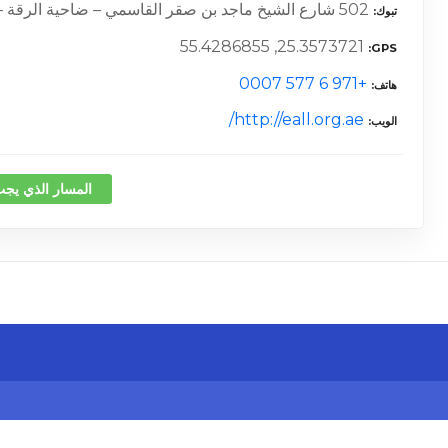
502 شارع الشيخ ماجد بن صقر القاسمي – ضاحية الرقة – الجزات – الشارقة – الإمارات العربية المتحدة –
تبوك
25.3573721, 55.4286855
GPS
+971 6 577 0007
هاتف
http://eall.org.ae/
الويب
المسار الذي يجب
كلمة 