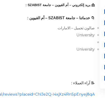
📩 بريد إلكتروني – أم القيوين – جامعة SZABIST :
📁 خدماتنا – جامعة SZABIST – أم القيوين :
صالون تجميل – الامارات
University
University
📝 آراء العملاء :
ocal/reviews?placeid=ChIJe2Q-I4xjXz4RnSpEnyej8qA