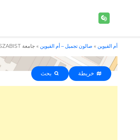
أم القيوين
»
صالون تجميل – أم القيوين
»
جامعة SZABIST – أم القيوين – +971 4 366 4601
خريطة
بحث