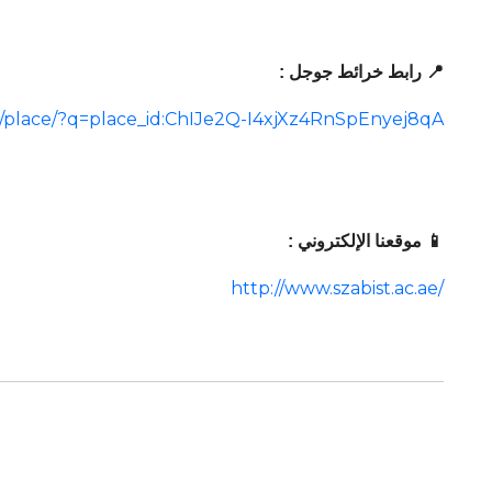
📍 رابط خرائط جوجل :
/place/?q=place_id:ChIJe2Q-I4xjXz4RnSpEnyej8qA
📱 موقعنا الإلكتروني :
http://www.szabist.ac.ae/