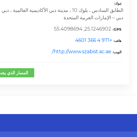
تبوك
الطابق السادس ، بلوك 10 ، مدينة دبي الأكاديمية ا
دبي – الإمارات العربية المتحدة
25.1246902, 55.4098694
GPS
+971 4 366 4601
هاتف
http://www.szabist.ac.ae/
الويب
المسار الذي يجب