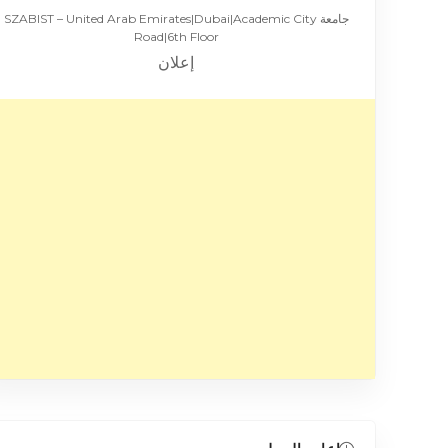
جامعة SZABIST – United Arab Emirates|Dubai|Academic City
Road|6th Floor
إعلان