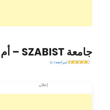
جامعة SZABIST – أم القيوين – +971 4 366 4601
(
مراجعة٪ s
)
إعلان