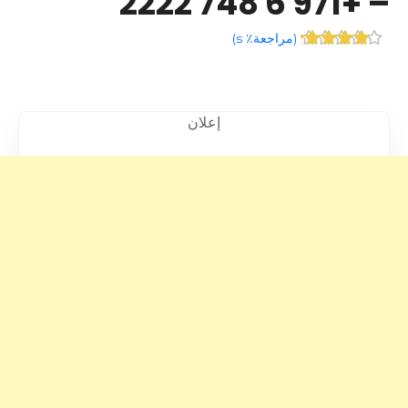
– +971 6 748 2222
(
مراجعة٪ s
)
إعلان