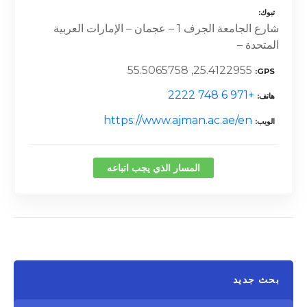
تبوك
شارع الجامعة الجرف 1 – عجمان – الإمارات العربية
المتحدة –
25.4122955, 55.5065758
GPS
+971 6 748 2222
هاتف
https://www.ajman.ac.ae/en
الويب
المسار الذي يجب اتباعه
بحث جديد