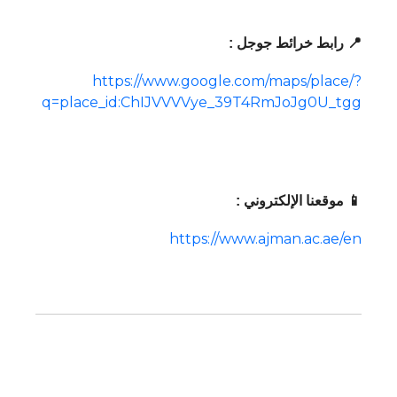
📍 رابط خرائط جوجل :
https://www.google.com/maps/place/?
q=place_id:ChIJVVVVye_39T4RmJoJg0U_tgg
📱 موقعنا الإلكتروني :
https://www.ajman.ac.ae/en