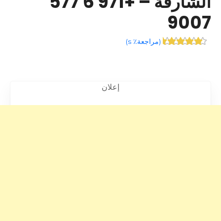
الشارقة – +971 6 577
9007
(
مراجعة٪ s
)
إعلان