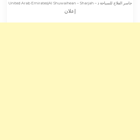
جاسر الفلاح للسياحة ذ – United Arab Emirates|Al Shuwaihean – Sharjah
إعلان