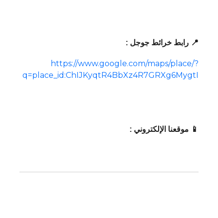
📍 رابط خرائط جوجل :
https://www.google.com/maps/place/?
q=place_id:ChIJKyqtR4BbXz4R7GRXg6MygtI
📱 موقعنا الإلكتروني :