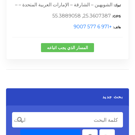
الشويهين – الشارقة – الإمارات العربية المتحدة – –
تبوك
25.3607387, 55.3889058
GPS
+971 6 577 9007
هاتف
المسار الذي يجب اتباعه
بحث جديد
كلمة البحث