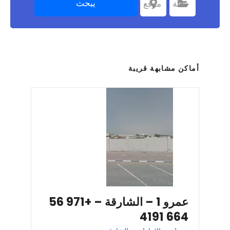
يبحث
اختر الفئة
فئة
اختر موقعا
موقع
أماكن مشابهة قريبة
عمرو 1 – الشارقة – +971 56
664 4191