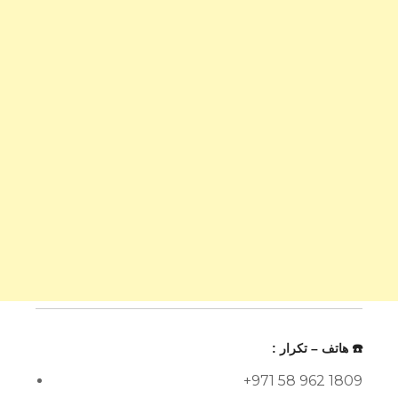
☎️ هاتف – تكرار :
+971 58 962 1809