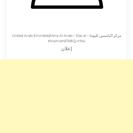
مركز الياسمين لليوجا – United Arab Emirates|Mina Al Arab – Ras al
Khaimah|PR8Q+HX4
إعلان