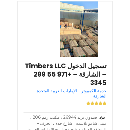
تسجيل الدخول Timbers LLC
– الشارقة – +971 55 289
3345
خدمة الكمبيوتر – الإمارات العربية المتحدة –
الشارقة
صندوق بريد 26944 ، مكتب رقم 206 ،
تبوك
مبنى شامو بلاست ، شارع جدة ، الجرف –
المنطقة الصناعية 3 – عجمان – الإمارات العربية