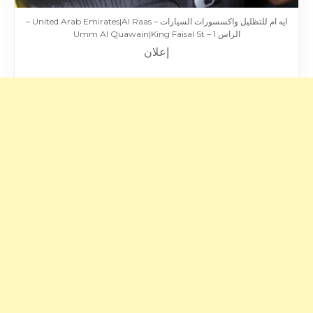
ايه ام للتظليل واكسسورات السيارات – United Arab Emirates|Al Raas –
الراس 1 – Umm Al Quawain|King Faisal St
إعلان