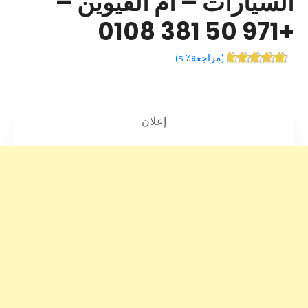
السيارات – أم القيوين –
+971 50 381 0108
(
مراجعة٪ s
)
إعلان