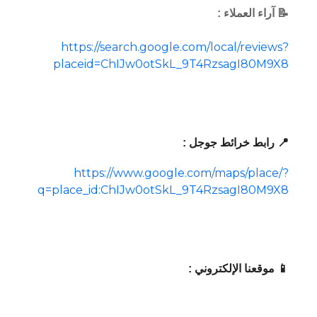
📝 آراء العملاء :
https://search.google.com/local/reviews?
placeid=ChIJw0otSkL_9T4RzsagI80M9X8
📍 رابط خرائط جوجل :
https://www.google.com/maps/place/?
q=place_id:ChIJw0otSkL_9T4RzsagI80M9X8
📱 موقعنا الإلكتروني :