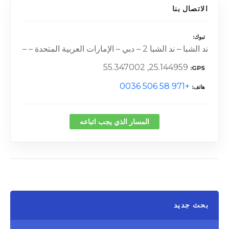
الاتصال بنا
تبوك
ند الشبا – ند الشبا 2 – دبي – الإمارات العربية المتحدة – –
25.144959, 55.347002
GPS
+971 58 506 0036
هاتف
المسار الذي يجب اتباعه
بحث جديد