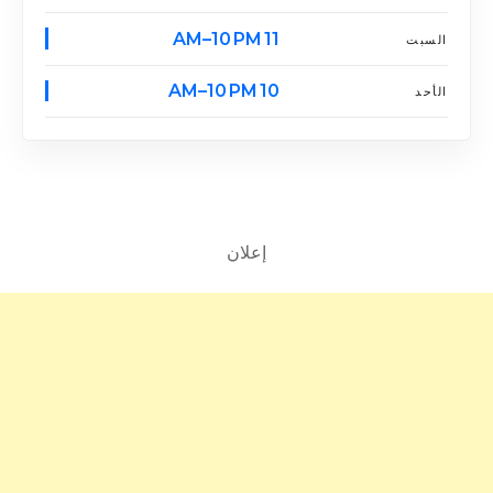
11 AM–10 PM
السبت
10 AM–10 PM
الأحد
إعلان