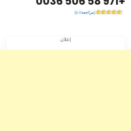
+971 58 506 0036
(
مراجعة٪ s
)
إعلان