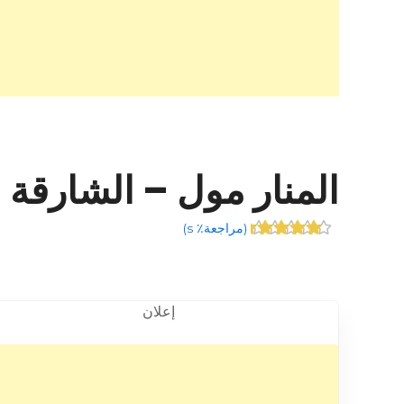
المنار مول – الشارقة – +971 7 227
(
مراجعة٪ s
)
إعلان