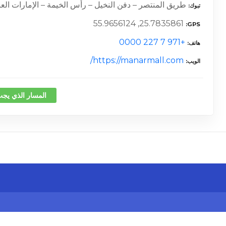
طريق المنتصر – دفن النخيل – رأس الخيمة – الإمارات العر
تبوك
25.7835861, 55.9656124
GPS
+971 7 227 0000
هاتف
https://manarmall.com/
الويب
المسار الذي يجب
كلمة 