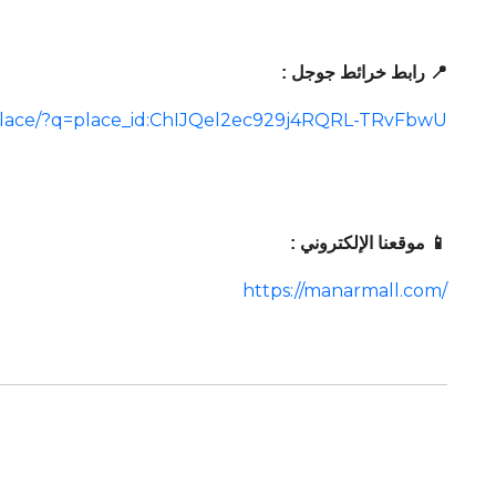
📍 رابط خرائط جوجل :
place/?q=place_id:ChIJQel2ec929j4RQRL-TRvFbwU
📱 موقعنا الإلكتروني :
https://manarmall.com/