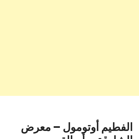
الفطيم أوتومول – معرض