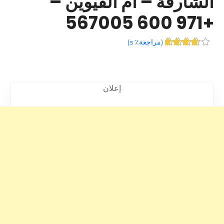
الشارقة – أم القيوين –
+971 600 567005
(
مراجعة٪ s
)
إعلان