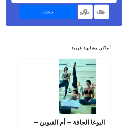
يبحث
اختر الفئة
فئة
اختر موقعا
موقع
أماكن مشابهة قريبة
اليوغا الجافة – أم القيوين –