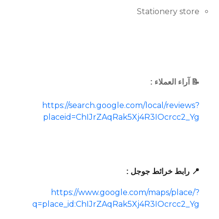
Stationery store
📝 آراء العملاء :
https://search.google.com/local/reviews?
placeid=ChIJrZAqRak5Xj4R3IOcrcc2_Yg
📍 رابط خرائط جوجل :
https://www.google.com/maps/place/?
q=place_id:ChIJrZAqRak5Xj4R3IOcrcc2_Yg