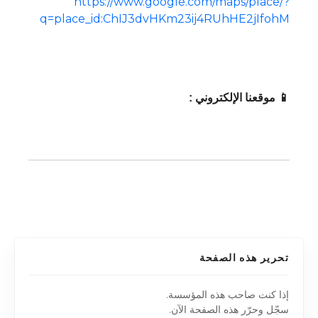
https://www.google.com/maps/place/?
q=place_id:ChIJ3dvHKm23ij4RUhHE2jIfohM
📱 موقعنا الإلكتروني :
تحرير هذه الصفحة
إذا كنت صاحب هذه المؤسسة.
سجّل وحرّر هذه الصفحة الآن.