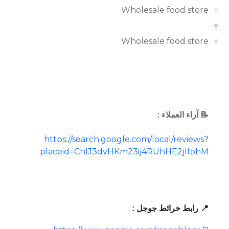
Wholesale food store
Wholesale food store
📝 آراء العملاء :
https://search.google.com/local/reviews?
placeid=ChIJ3dvHKm23ij4RUhHE2jIfohM
📍 رابط خرائط جوجل :