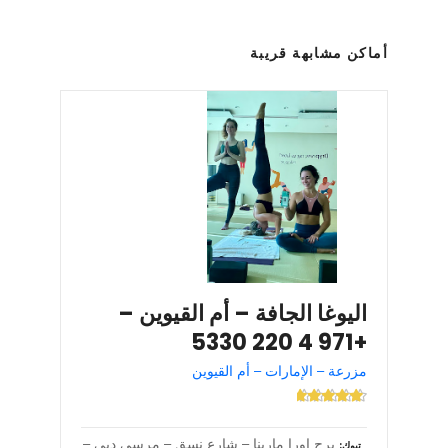
أماكن مشابهة قريبة
اليوغا الجافة – أم القيوين –
+971 4 220 5330
مزرعة – الإمارات – أم القيوين
برج اورا مارينا – شارع نسق – مرسى دبي –
تبوك