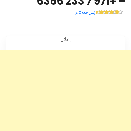
– +971 7 233 6366
(
مراجعة٪ s
)
إعلان