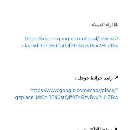
📝 آراء العملاء :
https://search.google.com/local/reviews?
placeid=ChIJEd0stQff9T4RzvRvx2HLZRw
📍 رابط خرائط جوجل :
https://www.google.com/maps/place/?
q=place_id:ChIJEd0stQff9T4RzvRvx2HLZRw
📱 موقعنا الإلكتروني :