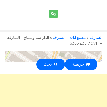
الشارقة
»
مصنع أثاث – الشارقة
»
الدار سبا ومساج – الشارقة
– +971 7 233 6366
خريطة
بحث
إعلان