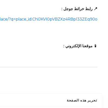
📍 رابط خرائط جوجل :
place/?q=place_id:ChIJKVI0pVBZXz4RBpl33ZEq90o
📱 موقعنا الإلكتروني :
تحرير هذه الصفحة