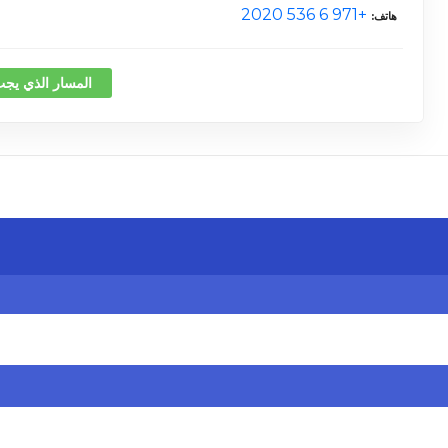
+971 6 536 2020
هاتف
المسار الذي يجب
كلمة 