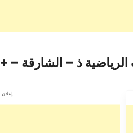
ية ذ – الشارقة – +971 6 536 2020
إعلان