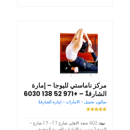
مركز ناماستي لليوجا – إمارة
الشارقةّ – +971 52 138 6030
صالون تجميل – الامارات – إمارة الشارقةّ
602 شقة الاهلي شارع 7 أ – 7 أ شارع –
تبوك
النهدة 2 – دبي – الإمارات العربية المتحدة