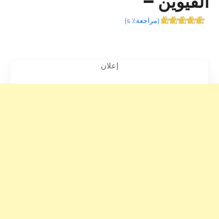
القيوين –
(
مراجعة٪ s
)
إعلان