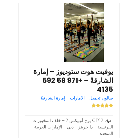
يوفيت هوت ستوديوز – إمارة
الشارقةّ – +971 58 592
4135
صالون تجميل – الامارات – إمارة الشارقةّ
GR12 برج أونيكس 2 – خلف المخبوزات
تبوك
الفرنسية – ذا جرينز – دبي – الإمارات العربية
المتحدة