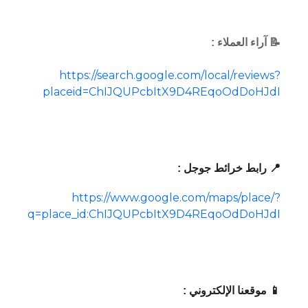
📝 آراء العملاء :
https://search.google.com/local/reviews?
placeid=ChIJQUPcbItX9D4REqoOdDoHJdI
📍 رابط خرائط جوجل :
https://www.google.com/maps/place/?
q=place_id:ChIJQUPcbItX9D4REqoOdDoHJdI
📱 موقعنا الإلكتروني :