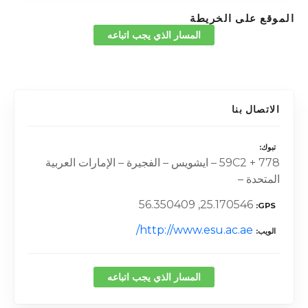
الموقع على الخريطة
المسار الذي يجب اتباعه
الاتصال بنا
تبوك
59C2 + 778 – ايشويس – الفجيرة – الإمارات العربية
المتحدة –
25.170546, 56.350409
GPS
http://www.esu.ac.ae/
الويب
المسار الذي يجب اتباعه