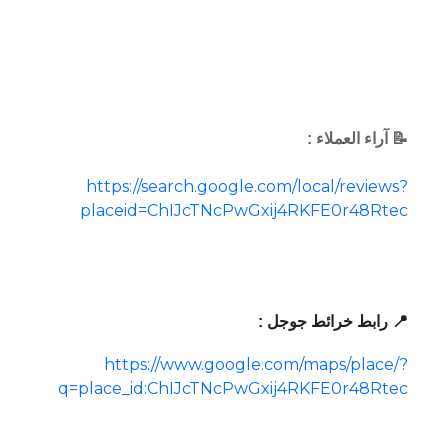
📝 آراء العملاء :
https://search.google.com/local/reviews?
placeid=ChIJcTNcPwGxij4RKFE0r48Rtec
📍 رابط خرائط جوجل :
https://www.google.com/maps/place/?
q=place_id:ChIJcTNcPwGxij4RKFE0r48Rtec