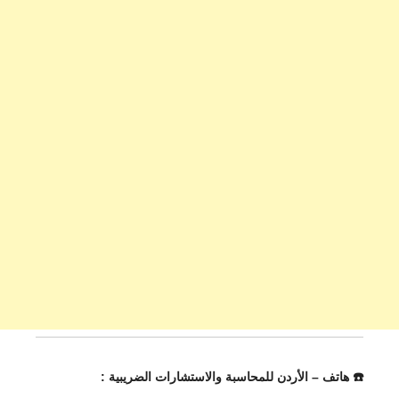
☎️ هاتف – الأردن للمحاسبة والاستشارات الضريبية :