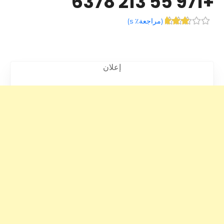
+971 55 213 6378
(
مراجعة٪ s
)
إعلان