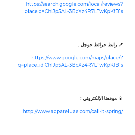
https://search.google.com/local/reviews?
placeid=ChIJp5AL-3BcXz4R7LTwKpKfB1s
📍 رابط خرائط جوجل :
https://www.google.com/maps/place/?
q=place_id:ChIJp5AL-3BcXz4R7LTwKpKfB1s
📱 موقعنا الإلكتروني :
http://www.appareluae.com/call-it-spring/