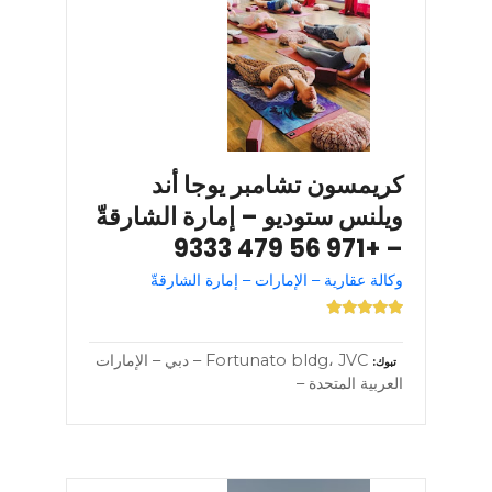
كريمسون تشامبر يوجا أند
ويلنس ستوديو – إمارة الشارقةّ
– +971 56 479 9333
وكالة عقارية – الإمارات – إمارة الشارقةّ
Fortunato bldg، JVC – دبي – الإمارات
تبوك
العربية المتحدة –