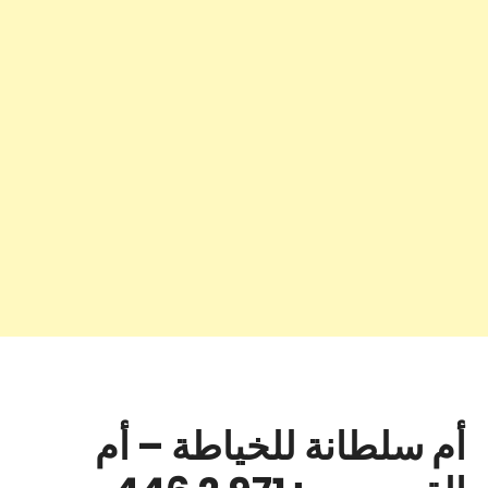
أم سلطانة للخياطة – أم