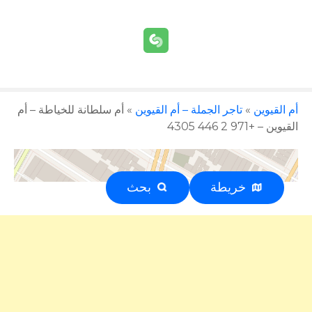
أم القيوين
»
تاجر الجملة – أم القيوين
»
أم سلطانة للخياطة – أم
القيوين – +971 2 446 4305
خريطة
بحث
إعلان