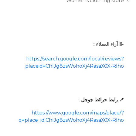
Women’s clothing store
📝 آراء العملاء :
https://search.google.com/local/reviews?
placeid=ChIJg8zsWohoXj4RasaX0X-RIho
📍 رابط خرائط جوجل :
https://www.google.com/maps/place/?
q=place_id:ChIJg8zsWohoXj4RasaX0X-RIho