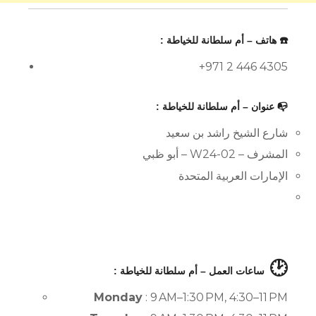
☎️ هاتف – أم سلطانة للخياطة :
+971 2 446 4305
📭 عنوان – أم سلطانة للخياطة :
شارع الشيخ راشد بن سعيد
المشرف – W24-02 – أبو ظبي
الإمارات العربية المتحدة
🕑
ساعات العمل – أم سلطانة للخياطة :
Monday
: 9 AM–1:30 PM, 4:30–11 PM