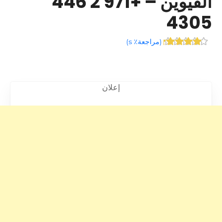
القيوين – +971 2 446
4305
(
مراجعة٪ s
)
إعلان