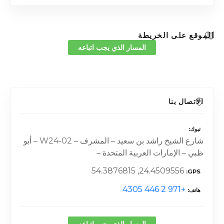
الموقع على الخريطة
المسار الذي يجب اتباعه
الاتصال بنا
تبوك
شارع الشيخ راشد بن سعيد – المشرف – W24-02 – أبو
ظبي – الإمارات العربية المتحدة –
24.4509556, 54.3876815
GPS
+971 2 446 4305
هاتف
المسار الذي يجب اتباعه