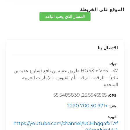
الموقع على الخريطة
المسار الذي يجب اتباعه
الاتصال بنا
تبوك
HG3X + VF5 – 47 طريق عقبة بن نافع (شارع عقبة بن
نافع) – الرقة – الرقة – أم القيوين – الإمارات العربية
المتحدة
25.5546565, 55.5485839
GPS
+971 50 700 2220
هاتف
الويب
https://youtube.com/channel/UCHhqq4fxTAf