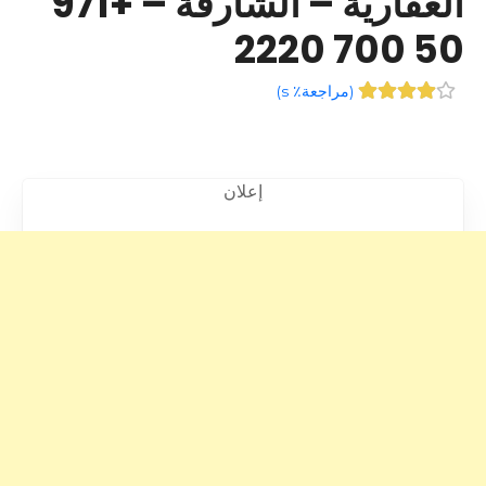
العقارية – الشارقة – +971
50 700 2220
(
مراجعة٪ s
)
إعلان