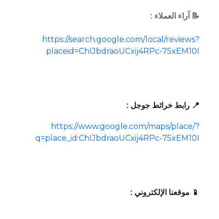
📝 آراء العملاء :
https://search.google.com/local/reviews?
placeid=ChIJbdraoUCxij4RPc-75xEM10I
📍 رابط خرائط جوجل :
https://www.google.com/maps/place/?
q=place_id:ChIJbdraoUCxij4RPc-75xEM10I
📱 موقعنا الإلكتروني :