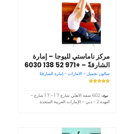
مركز ناماستي لليوجا – إمارة
الشارقةّ – +971 52 138 6030
صالون تجميل – الامارات – إمارة الشارقةّ
602 شقة الاهلي شارع 7 أ – 7 أ شارع –
تبوك
النهدة 2 – دبي – الإمارات العربية المتحدة