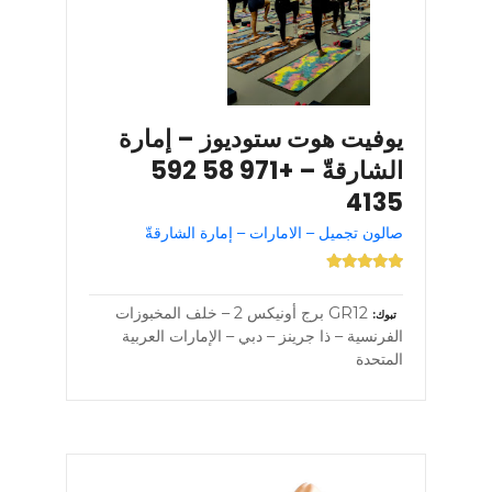
يوفيت هوت ستوديوز – إمارة
الشارقةّ – +971 58 592
4135
صالون تجميل – الامارات – إمارة الشارقةّ
GR12 برج أونيكس 2 – خلف المخبوزات
تبوك
الفرنسية – ذا جرينز – دبي – الإمارات العربية
المتحدة