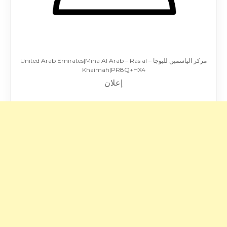
مركز الياسمين لليوجا – United Arab Emirates|Mina Al Arab – Ras al
Khaimah|PR8Q+HX4
إعلان