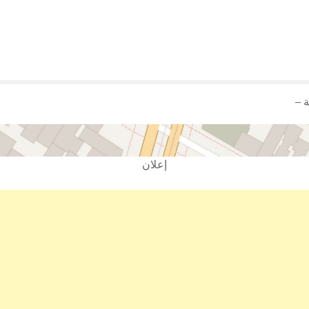
 –
إعلان