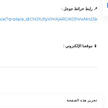
📍 رابط خرائط جوجل :
lace/?q=place_id:ChIJ1UltyV1mXj4RGWDhVwMn2Sk
📱 موقعنا الإلكتروني :
تحرير هذه الصفحة