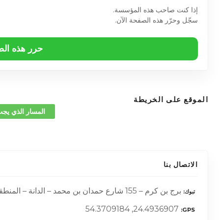
إذا كنت صاحب هذه المؤسسة.
سجّل وحرّر هذه الصفحة الآن.
حرر هذه ال
الموقع على الخريطة
المسار الذي يجب
الاتصال بنا
برج بن كرم – 155 شارع حمدان بن محمد – الدانة – المنطقة 1 – أبوظبي – الإمارات العربية المتحدة
تبوك
24.4936907, 54.3709184
GPS