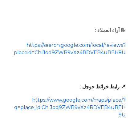
📝 آراء العملاء :
https://search.google.com/local/reviews?
placeid=ChIJod9ZWB9vXz4RDVEB4uBEH9U
📍 رابط خرائط جوجل :
https://www.google.com/maps/place/?
q=place_id:ChIJod9ZWB9vXz4RDVEB4uBEH
9U