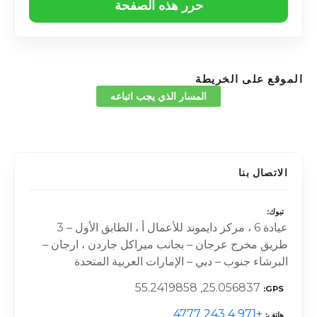
حرر هذه الصفحة
الموقع على الخريطة
المسار الذي يجب اتباعه
الاتصال بنا
تبوك
عيادة 6 ، مركز دايموند للأعمال أ ، الطابق الأول – 3
طريق مخرج عرجان – بجانب ميراكل جاردن ، ارجان –
البرشاء جنوب – دبي – الإمارات العربية المتحدة
25.056837, 55.2419858
GPS
+971 4 243 4777
هاتف