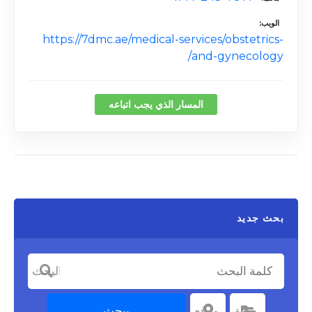
الويب
https://7dmc.ae/medical-services/obstetrics-
and-gynecology/
المسار الذي يجب اتباعه
بحث جديد
كلمة البحث
يبحث
اختر الفئة
فئة
اختر موقعا
موقع