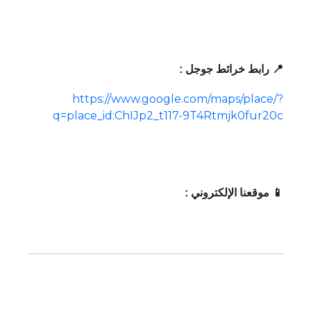
📍 رابط خرائط جوجل :
https://www.google.com/maps/place/?
q=place_id:ChIJp2_t117-9T4Rtmjk0fur20c
📱 موقعنا الإلكتروني :