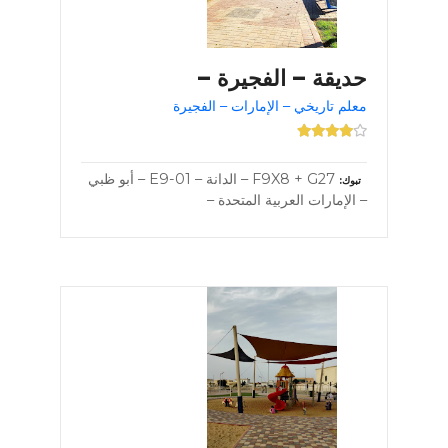
حديقة – الفجيرة –
معلم تاريخي – الإمارات – الفجيرة
F9X8 + G27 – الدانة – E9-01 – أبو ظبي
تبوك
– الإمارات العربية المتحدة –