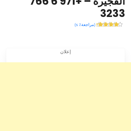
الفجيرة – +971 6 766
3233
(
مراجعة٪ s
)
إعلان