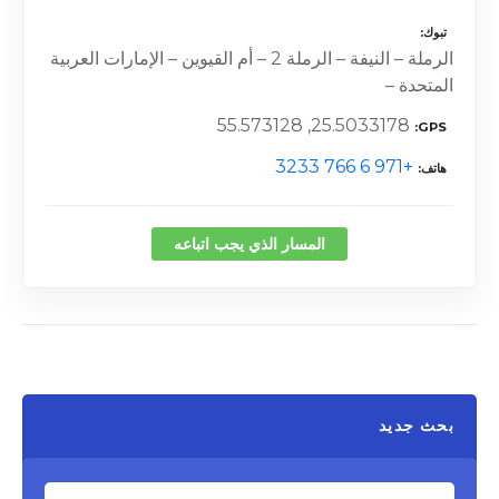
تبوك
الرملة – النيفة – الرملة 2 – أم القيوين – الإمارات العربية
المتحدة –
25.5033178, 55.573128
GPS
+971 6 766 3233
هاتف
المسار الذي يجب اتباعه
بحث جديد