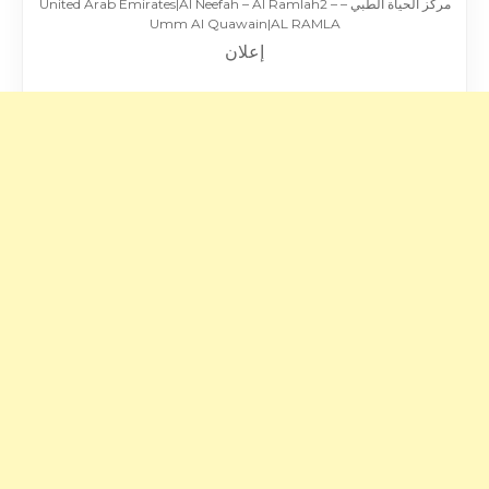
مركز الحياة الطبي – United Arab Emirates|Al Neefah – Al Ramlah2 –
Umm Al Quawain|AL RAMLA
إعلان