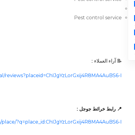
Pest control service
📝 آراء العملاء :
ocal/reviews?placeid=ChIJgYzLorGxij4R8MA4AuBS6-I
📍 رابط خرائط جوجل :
/place/?q=place_id:ChIJgYzLorGxij4R8MA4AuBS6-I