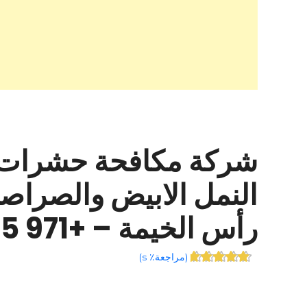
شركة مكافحة حشرات ف
النمل الابيض والصراصي
رأس الخيمة – +971 55 757 9428
(
مراجعة٪ s
)