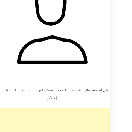
رولي انترناشيونال – United Arab Emirates|Sharjah|Warehouse No. 225 4
إعلان