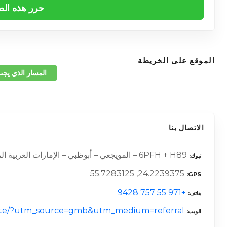
حرر هذه ال
الموقع على الخريطة
المسار الذي يجب
الاتصال بنا
6PFH + H89 – المويجعي – أبوظبي – الإمارات العربية المتحدة –
تبوك
24.2239375, 55.7283125
GPS
+971 55 757 9428
هاتف
ss.site/?utm_source=gmb&utm_medium=referral
الويب