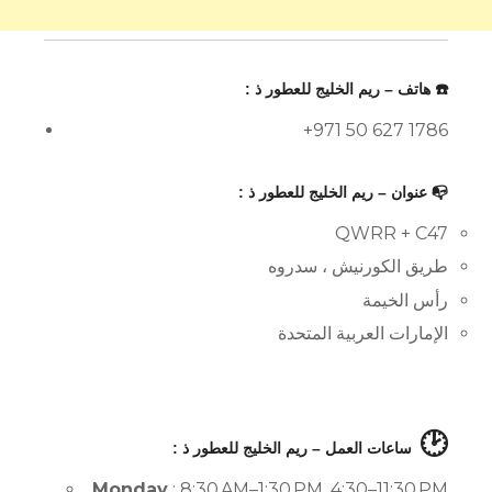
☎️ هاتف – ريم الخليج للعطور ذ :
+971 50 627 1786
📭 عنوان – ريم الخليج للعطور ذ :
QWRR + C47
طريق الكورنيش ، سدروه
رأس الخيمة
الإمارات العربية المتحدة
🕑
ساعات العمل – ريم الخليج للعطور ذ :
Monday
: 8:30 AM–1:30 PM, 4:30–11:30 PM