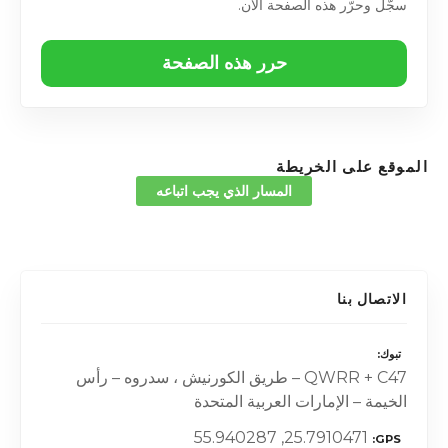
سجّل وحرّر هذه الصفحة الآن.
حرر هذه الصفحة
الموقع على الخريطة
المسار الذي يجب اتباعه
الاتصال بنا
تبوك
QWRR + C47 – طريق الكورنيش ، سدروه – رأس
الخيمة – الإمارات العربية المتحدة
25.7910471, 55.940287
GPS