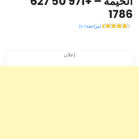
الخيمة – +971 50 627
1786
(
مراجعة٪ s
)
إعلان