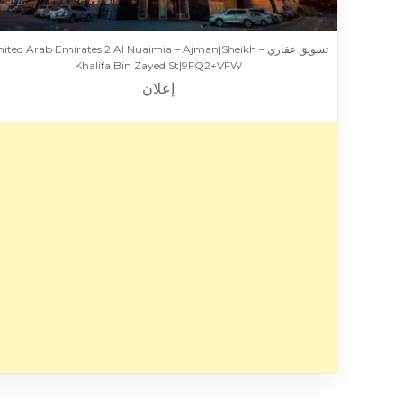
تسويق عقاري – ited Arab Emirates|2 Al Nuaimia – Ajman|Sheikh
Khalifa Bin Zayed St|9FQ2+VFW
إعلان