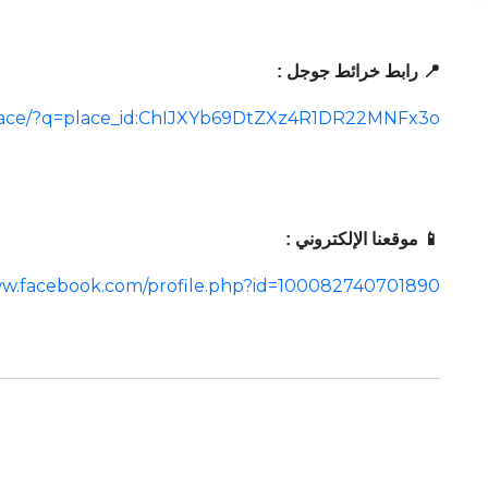
📍 رابط خرائط جوجل :
place/?q=place_id:ChIJXYb69DtZXz4R1DR22MNFx3o
📱 موقعنا الإلكتروني :
ww.facebook.com/profile.php?id=100082740701890