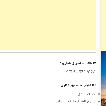
☎️ هاتف – تسويق عقاري :
+971 54 332 9120
📭 عنوان – تسويق عقاري :
9FQ2 + VFW
شارع الشيخ خليفة بن زايد