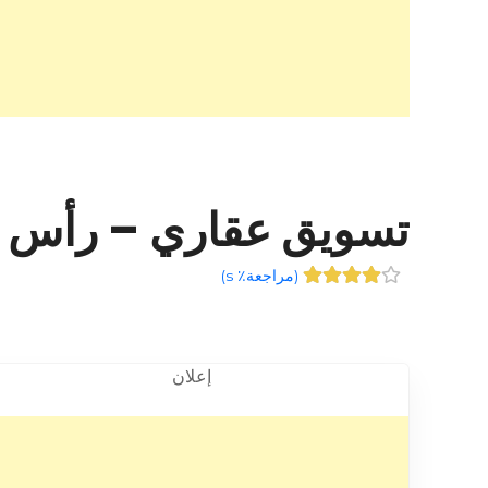
تسويق عقاري – رأس الخيمة – +1
(
مراجعة٪ s
)
إعلان