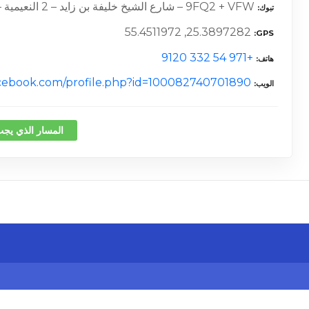
9FQ2 + VFW – شارع الشيخ خليفة بن زايد – 2 النعيمية – عجمان – الإمارات العربية المتحدة
تبوك
25.3897282, 55.4511972
GPS
+971 54 332 9120
هاتف
acebook.com/profile.php?id=100082740701890
الويب
المسار الذي يجب
كلمة 