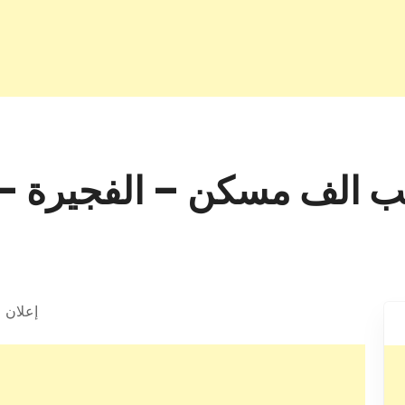
مسكن – الفجيرة – +971 3 712 00
إعلان