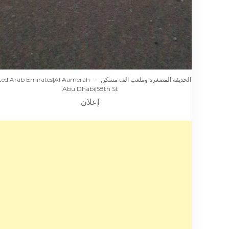
الحديقة المصغرة وملعب الف مسكن – d Arab Emirates|Al Aamerah
Abu Dhabi|58th St
إعلان