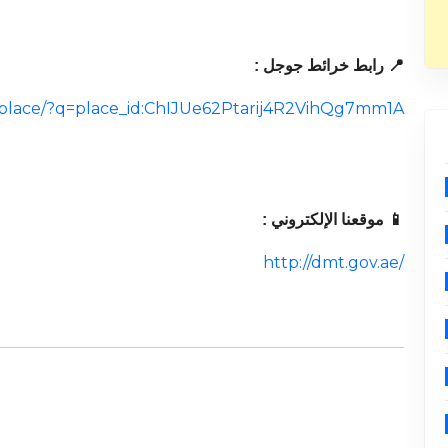
📍 رابط خرائط جوجل :
/place/?q=place_id:ChIJUe62Ptarij4R2VihQg7mm1A
📱 موقعنا الإلكتروني :
http://dmt.gov.ae/