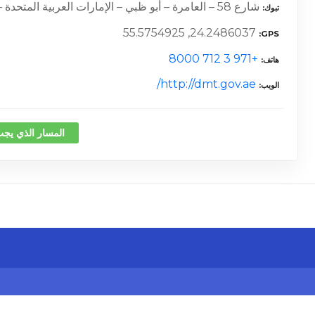
شارع 58 – العامرة – أبو ظبي – الإمارات العربية المتحدة –
تبوك
24.2486037, 55.5754925
GPS
+971 3 712 8000
هاتف
http://dmt.gov.ae/
الويب
المسار الذي يجب
كلمة 