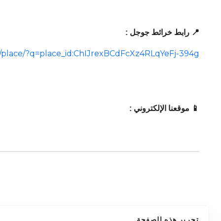
📍 رابط خرائط جوجل :
/place/?q=place_id:ChIJrexBCdFcXz4RLqYeFj-394g
📱 موقعنا الإلكتروني :
تحرير هذه الصفحة