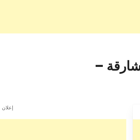
شارقة –
إعلان