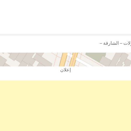
لات – الشارقة –
إعلان