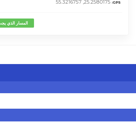
25.2580175, 55.3216757
GPS
المسار الذي يجب
كلمة 